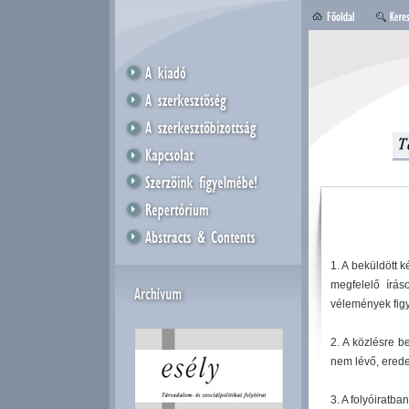
1. A beküldött k
megfelelő írás
vélemények figy
2. A közlésre b
nem lévő, erede
3. A folyóiratba