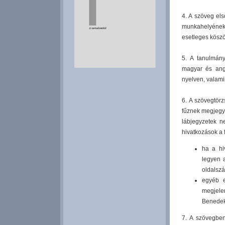
4. A szöveg els
munkahelyének 
esetleges köszön
5. A tanulmány
magyar és ang
nyelven, valamin
6. A szövegtör
fűznek megjegyz
lábjegyzetek ne
hivatkozások a
ha a hi
legyen 
oldalszá
egyéb e
megjele
Benedek
7. A szövegben