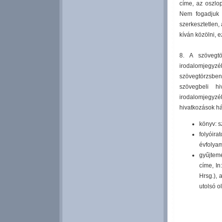
címe, az oszlo
Nem fogadjuk e
szerkesztetlen,
kíván közölni, 
8. A szövegtö
irodalomjegy
szövegtörzsben
szövegbeli h
irodalomjegyzé
hivatkozások h
könyv: s
folyóira
évfolyam
gyűjtemé
címe, In
Hrsg.), 
utolsó o