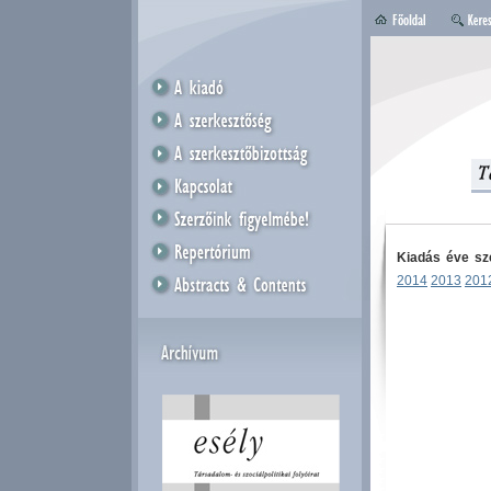
Kiadás éve sze
2014
2013
201